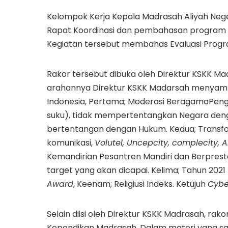
Kelompok Kerja Kepala Madrasah Aliyah Nege
Rapat Koordinasi dan pembahasan program keg
Kegiatan tersebut membahas Evaluasi Progra
Rakor tersebut dibuka oleh Direktur KSKK Mad
arahannya Direktur KSKK Madarsah menyam
Indonesia, Pertama; Moderasi BeragamaPen
suku), tidak mempertentangkan Negara deng
bertentangan dengan Hukum. Kedua; Transforma
komunikasi,
Volutel, Uncepcity, complecity, 
Kemandirian Pesantren Mandiri dan Berprestasi
target yang akan dicapai. Kelima; Tahun 202
Award
, Keenam; Religiusi Indeks. Ketujuh
Cyber
Selain diisi oleh Direktur KSKK Madrasah, rakor
Kependikan Madrasah. Dalam materi yang sar