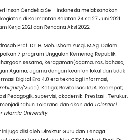
ri Insan Cendekia Se – Indonesia melaksanakan
iatan di Kalimantan Selatan 24 sd 27 Juni 2021.
m Kerja 2021 dan Rencana Aksi 2022.
rasah Prof. Dr. H. Moh. Ishom Yusqi, M.Ag. Dalam
paikan 7 program Unggulan Kemenag Republik
ghargaan sesama, keragaman(agama, ras, bahasa,
an Agama, agama dengan kearifan lokal dan tidak
si Digital Era 4.0 era teknologi Informasi,
Ambiguity(
Vuca). Ketiga; Revitalisasi KUA. Keempat;
 Pedagogik, supervisi, akademik. Prestasi , Terukur,
1 menjadi tahun Toleransi dan akan ada
Toleransi
 Islamic University
.
 ini juga diisi oleh Direktur Guru dan Tenaga
at makna tersebut direktur GTK Madrah Peof. Dr.