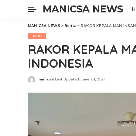
MANICSA NEWS
H
MANICSA NEWS
>
Berita
>
RAKOR KEPALA MAN INSAN
Berita
RAKOR KEPALA MA
INDONESIA
manicsa
Last Updated: June 28, 2021
Posted
by