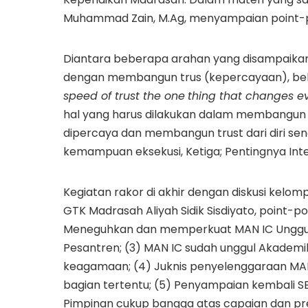
Muhammad Zain, M.Ag, menyampaian point-po
Diantara beberapa arahan yang disampaikan 
dengan membangun trus (kepercayaan), bel
speed of trust the one
thing that changes ev
hal yang harus dilakukan dalam membangu
dipercaya dan membangun trust dari diri sen
kemampuan eksekusi, Ketiga; Pentingnya Inte
Kegiatan rakor di akhir dengan diskusi kel
GTK Madrasah Aliyah Sidik Sisdiyato, point-poi
Meneguhkan dan memperkuat MAN IC Unggul I
Pesantren; (3) MAN IC sudah unggul Akademi
keagamaan; (4) Juknis penyelenggaraan MAN 
bagian tertentu; (5) Penyampaian kembali S
Pimpinan cukup bangga atas capaian dan pr