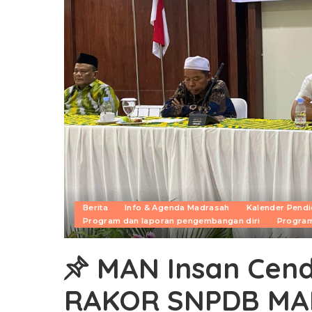
Berita
Info & Agenda Madrasah
Kalender Pendi
Program dan laporan pengembangan diri
Program
MAN Insan Cend
RAKOR SNPDB M