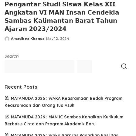
𝗣𝗲𝗻𝗴𝗮𝗻𝘁𝗮𝗿 𝗦𝘁𝘂𝗱𝗶 𝗦𝗶𝘀𝘄𝗮 𝗞𝗲𝗹𝗮𝘀 𝗫𝗜𝗜
𝗔𝗻𝗴𝗸𝗮𝘁𝗮𝗻 𝗩𝗜 𝗠𝗔𝗡 𝗜𝗻𝘀𝗮𝗻 𝗖𝗲𝗻𝗱𝗲𝗸𝗶𝗮
𝗦𝗮𝗺𝗯𝗮𝘀 𝗞𝗮𝗹𝗶𝗺𝗮𝗻𝘁𝗮𝗻 𝗕𝗮𝗿𝗮𝘁 𝗧𝗮𝗵𝘂𝗻
𝗔𝗷𝗮𝗿𝗮𝗻 𝟮𝟬𝟮𝟯/𝟮𝟬𝟮𝟰
Amadhea Khansa
May 12, 2024
Posted
by
Search
Recent Posts
MATAMUDA 2026 : WAKA Keasramaan Bedah Program
Keasramaan dan Orang Tua Asuh
MATAMUDA 2026 : MAN IC Sambas Kenalkan Kurikulum
Berbasis Cinta dan Program Akademik Baru
MATAMUDA 2026 : Waka Sarpras Paparkan Fasilitas