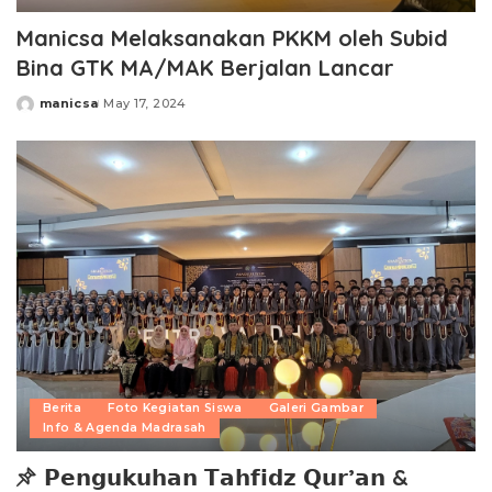
Manicsa Melaksanakan PKKM oleh Subid
Bina GTK MA/MAK Berjalan Lancar
manicsa
May 17, 2024
Posted
by
Berita
Foto Kegiatan Siswa
Galeri Gambar
Info & Agenda Madrasah
𝗣𝗲𝗻𝗴𝘂𝗸𝘂𝗵𝗮𝗻 𝗧𝗮𝗵𝗳𝗶𝗱𝘇 𝗤𝘂𝗿’𝗮𝗻 &