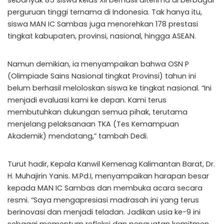
sebanyak 85 siswa kelas XII berhasil diterima di berbagai
perguruan tinggi ternama di Indonesia. Tak hanya itu,
siswa MAN IC Sambas juga menorehkan 178 prestasi
tingkat kabupaten, provinsi, nasional, hingga ASEAN.
Namun demikian, ia menyampaikan bahwa OSN P
(Olimpiade Sains Nasional tingkat Provinsi) tahun ini
belum berhasil meloloskan siswa ke tingkat nasional. “Ini
menjadi evaluasi kami ke depan. Kami terus
membutuhkan dukungan semua pihak, terutama
menjelang pelaksanaan TKA (Tes Kemampuan
Akademik) mendatang,” tambah Dedi.
Turut hadir, Kepala Kanwil Kemenag Kalimantan Barat, Dr.
H. Muhajirin Yanis. M.Pd.I, menyampaikan harapan besar
kepada MAN IC Sambas dan membuka acara secara
resmi. “Saya mengapresiasi madrasah ini yang terus
berinovasi dan menjadi teladan. Jadikan usia ke-9 ini