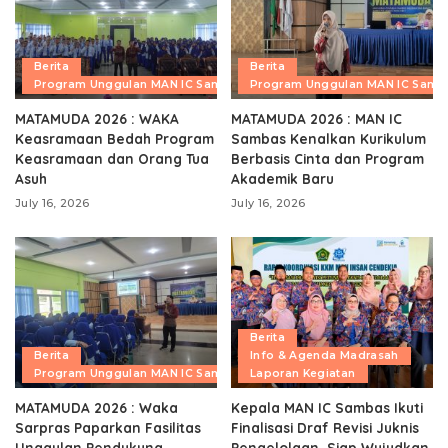
Berita
Berita
Program Unggulan MAN IC Sambas
Program Unggulan MAN IC Samb
MATAMUDA 2026 : WAKA
MATAMUDA 2026 : MAN IC
Keasramaan Bedah Program
Sambas Kenalkan Kurikulum
Keasramaan dan Orang Tua
Berbasis Cinta dan Program
Asuh
Akademik Baru
July 16, 2026
July 16, 2026
Berita
Berita
Info & Agenda Madrasah
Program Unggulan MAN IC Sambas
Laporan Kegiatan
MATAMUDA 2026 : Waka
Kepala MAN IC Sambas Ikuti
Sarpras Paparkan Fasilitas
Finalisasi Draf Revisi Juknis
Unggulan Pendukung
Pengelolaan, Siap Wujudkan