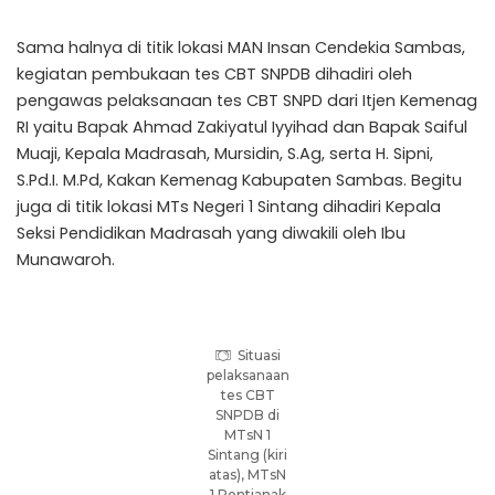
Sama halnya di titik lokasi MAN Insan Cendekia Sambas,
kegiatan pembukaan tes CBT SNPDB dihadiri oleh
pengawas pelaksanaan tes CBT SNPD dari Itjen Kemenag
RI yaitu Bapak Ahmad Zakiyatul Iyyihad dan Bapak Saiful
Muaji, Kepala Madrasah, Mursidin, S.Ag, serta H. Sipni,
S.Pd.I. M.Pd, Kakan Kemenag Kabupaten Sambas. Begitu
juga di titik lokasi MTs Negeri 1 Sintang dihadiri Kepala
Seksi Pendidikan Madrasah yang diwakili oleh Ibu
Munawaroh.
Situasi
pelaksanaan
tes CBT
SNPDB di
MTsN 1
Sintang (kiri
atas), MTsN
1 Pontianak