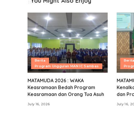
You Might Also Enjoy
Berita
Berit
Program Unggulan MAN IC Sambas
Prog
MATAMUDA 2026 : WAKA
MATAMU
Keasramaan Bedah Program
Kenalka
Keasramaan dan Orang Tua Asuh
dan Pr
July 16, 2026
July 16, 2