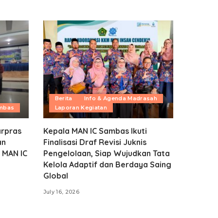
Berita
Info & Agenda Madrasah
ambas
Laporan Kegiatan
rpras
Kepala MAN IC Sambas Ikuti
an
Finalisasi Draf Revisi Juknis
 MAN IC
Pengelolaan, Siap Wujudkan Tata
Kelola Adaptif dan Berdaya Saing
Global
July 16, 2026