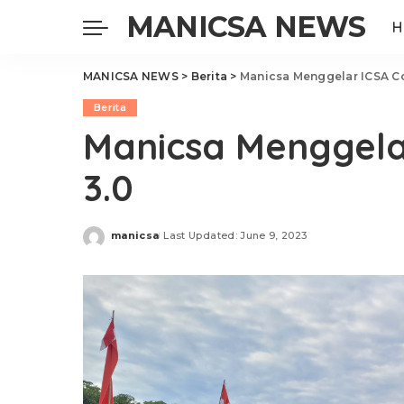
MANICSA NEWS
H
MANICSA NEWS
>
Berita
>
Manicsa Menggelar ICSA C
Berita
Manicsa Menggela
3.0
manicsa
Last Updated: June 9, 2023
Posted
by