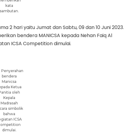
emberikan
kata
sambutan.
a 2 hari yaitu Jumat dan Sabtu, 09 dan 10 Juni 2023.
erikan bendera MANICSA kepada Nehan Faiq Al
iatan ICSA Competition dimulai.
Penyerahan
bendera
Manicsa
epada Ketua
Panitia oleh
Kepala
Madrasah
cara simbolik
bahwa
egiatan ICSA
ompetition
dimulai.