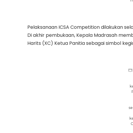
m
Pelaksanaan ICSA Competition dilakukan selam
Di akhir pembukaan, Kepala Madrasah memb
Harits (XC) Ketua Panitia sebagai simbol keg
k
se
k
C