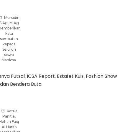
Mursidin,
S.Ag, M.Ag
emberikan
kata
sambutan
kepada
seluruh
siswa
Manicsa.
ya Futsal, ICSA Report, Estafet Kuis, Fashion Show
ndan Bendera Buta.
Ketua
Panitia,
Nehan Faiq
Al Harits