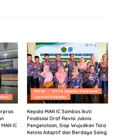
Berita
Info & Agenda Madrasah
ambas
Laporan Kegiatan
rpras
Kepala MAN IC Sambas Ikuti
an
Finalisasi Draf Revisi Juknis
 MAN IC
Pengelolaan, Siap Wujudkan Tata
Kelola Adaptif dan Berdaya Saing