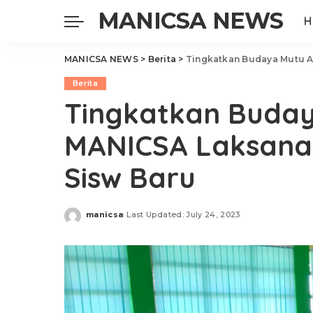
MANICSA NEWS
H
MANICSA NEWS
>
Berita
>
Tingkatkan Budaya Mutu A
Berita
Tingkatkan Buda
MANICSA Laksanak
Sisw Baru
manicsa
Last Updated: July 24, 2023
Posted
by