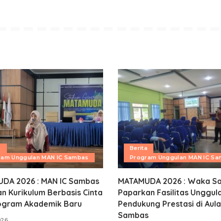
a
Berita
ram Unggulan MAN IC Sambas
Program Unggulan MAN IC S
DA 2026 : MAN IC Sambas
MATAMUDA 2026 : Waka Sa
n Kurikulum Berbasis Cinta
Paparkan Fasilitas Unggul
ogram Akademik Baru
Pendukung Prestasi di Aula
Sambas
026