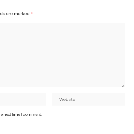
elds are marked
*
he next time I comment.