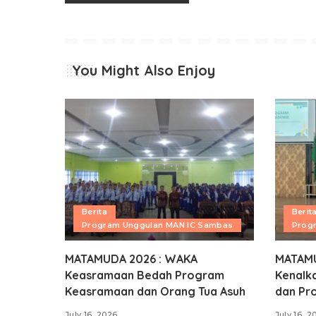
You Might Also Enjoy
Berita
Berit
Program Unggulan MAN IC Sambas
Prog
MATAMUDA 2026 : WAKA
MATAMU
Keasramaan Bedah Program
Kenalka
Keasramaan dan Orang Tua Asuh
dan Pr
July 16, 2026
July 16, 2