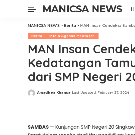
MANICSA NEWS
H
MANICSA NEWS
>
Berita
>
MAN Insan Cendekia Sambas K
Berita
Info & Agenda Madrasah
MAN Insan Cende
Kedatangan Tamu 
dari SMP Negeri 
Amadhea Khansa
Last Updated: February 27, 2024
Posted
by
SAMBAS
— Kunjungan SMP Negeri 20 Singka