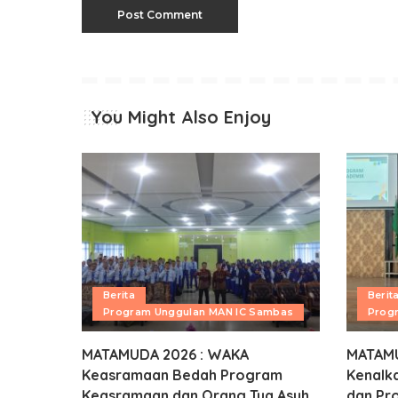
You Might Also Enjoy
Berita
Berit
Program Unggulan MAN IC Sambas
Prog
MATAMUDA 2026 : WAKA
MATAMU
Keasramaan Bedah Program
Kenalka
Keasramaan dan Orang Tua Asuh
dan Pr