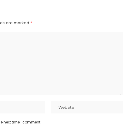
elds are marked
*
he next time I comment.