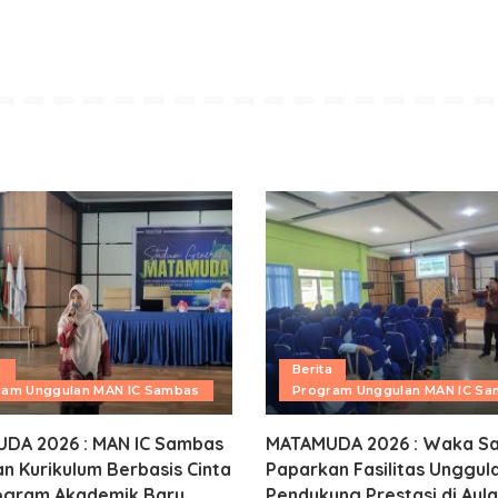
a
Berita
ram Unggulan MAN IC Sambas
Program Unggulan MAN IC S
DA 2026 : MAN IC Sambas
MATAMUDA 2026 : Waka Sa
n Kurikulum Berbasis Cinta
Paparkan Fasilitas Unggul
ogram Akademik Baru
Pendukung Prestasi di Aula