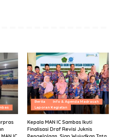
Berita
Info & Agenda Madrasah
ambas
Laporan Kegiatan
rpras
Kepala MAN IC Sambas Ikuti
an
Finalisasi Draf Revisi Juknis
 MAN IC
Pengelolaan, Siap Wujudkan Tata